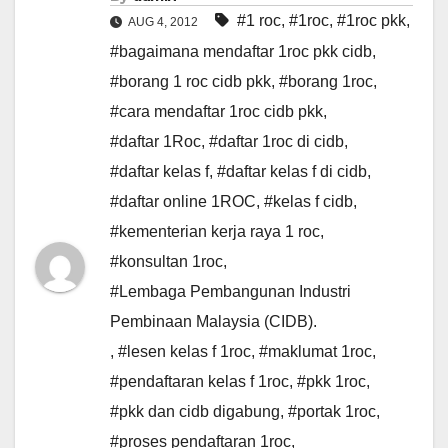
#1 roc
,
#1roc
,
#1roc pkk
,
AUG 4, 2012
#bagaimana mendaftar 1roc pkk cidb
,
#borang 1 roc cidb pkk
,
#borang 1roc
,
#cara mendaftar 1roc cidb pkk
,
#daftar 1Roc
,
#daftar 1roc di cidb
,
#daftar kelas f
,
#daftar kelas f di cidb
,
#daftar online 1ROC
,
#kelas f cidb
,
#kementerian kerja raya 1 roc
,
#konsultan 1roc
,
#Lembaga Pembangunan Industri
Pembinaan Malaysia (CIDB).
,
#lesen kelas f 1roc
,
#maklumat 1roc
,
#pendaftaran kelas f 1roc
,
#pkk 1roc
,
#pkk dan cidb digabung
,
#portak 1roc
,
#proses pendaftaran 1roc
,