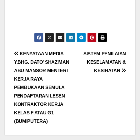
Post
KENYATAAN MEDIA
SISTEM PENILAIAN
Y.BHG. DATO’ SHAZIMAN
KESELAMATAN &
navigation
ABU MANSOR MENTERI
KESIHATAN
KERJA RAYA
PEMBUKAAN SEMULA
PENDAFTARAN LESEN
KONTRAKTOR KERJA
KELAS F ATAU G1
(BUMIPUTERA)