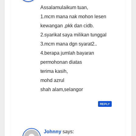
Assalamulaikum tuan,
1.mcm mana nak mohon lesen
kewangan ,pkk dan cidb.
2.syarikat saya milikan tunggal
3.mcm mana dgn syarat2..
4.berapa jumlah bayaran
permohonan diatas
terima kasih,
mohd azrul
shah alam,selangor
REPLY
Johnny
says: