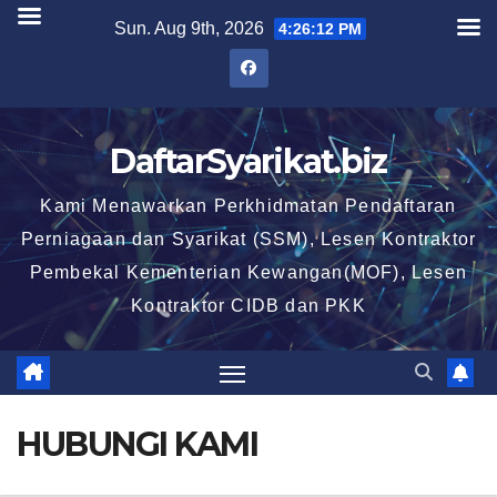
Skip
Sun. Aug 9th, 2026
4:26:13 PM
to
content
DaftarSyarikat.biz
Kami Menawarkan Perkhidmatan Pendaftaran
Perniagaan dan Syarikat (SSM), Lesen Kontraktor
Pembekal Kementerian Kewangan(MOF), Lesen
Kontraktor CIDB dan PKK
HUBUNGI KAMI