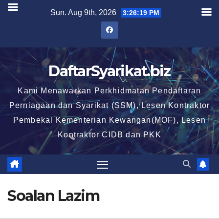
Skip
Sun. Aug 9th, 2026
3:26:19 PM
to
content
DaftarSyarikat.biz
Kami Menawarkan Perkhidmatan Pendaftaran
Perniagaan dan Syarikat (SSM), Lesen Kontraktor
Pembekal Kementerian Kewangan(MOF), Lesen
Kontraktor CIDB dan PKK
Soalan Lazim