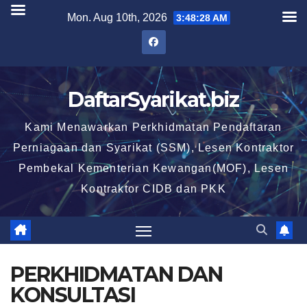
Skip
Mon. Aug 10th, 2026
3:48:29 AM
to
content
DaftarSyarikat.biz
Kami Menawarkan Perkhidmatan Pendaftaran
Perniagaan dan Syarikat (SSM), Lesen Kontraktor
Pembekal Kementerian Kewangan(MOF), Lesen
Kontraktor CIDB dan PKK
PERKHIDMATAN DAN
KONSULTASI