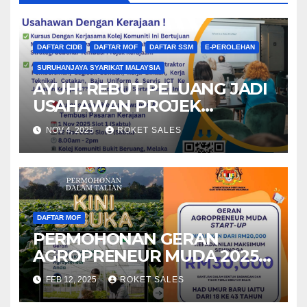
DAFTAR CIDB
DAFTAR MOF
DAFTAR SSM
E-PEROLEHAN
SURUHANJAYA SYARIKAT MALAYSIA
AYUH! REBUT PELUANG JADI
USAHAWAN PROJEK
KERAJAAN
NOV 4, 2025
ROKET SALES
DAFTAR MOF
PERMOHONAN GERAN
AGROPRENEUR MUDA 2025
KINI DIBUKA!
FEB 12, 2025
ROKET SALES