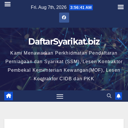
Skip
Fri. Aug 7th, 2026
3:56:42 AM
to
content
DaftarSyarikat.biz
Kami Menawarkan Perkhidmatan Pendaftaran
Perniagaan dan Syarikat (SSM), Lesen Kontraktor
Pembekal Kementerian Kewangan(MOF), Lesen
Kontraktor CIDB dan PKK