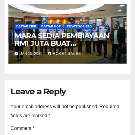
DAFTAR CIDB
DAFTAR MOF
UNCATEGORIZED
MARA SEDIA PEMBIAYAAN
RM1 JUTA BUAT
KONTRAKTOR BUMIPUTERA
JAN 15, 2025
ROKET SALES
Leave a Reply
Your email address will not be published.
Required
fields are marked
*
Comment
*