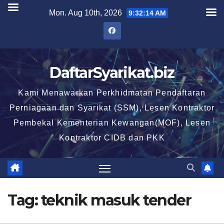
Skip
Mon. Aug 10th, 2026
9:32:15 AM
to
content
DaftarSyarikat.biz
Kami Menawarkan Perkhidmatan Pendaftaran
Perniagaan dan Syarikat (SSM), Lesen Kontraktor
Pembekal Kementerian Kewangan(MOF), Lesen
Kontraktor CIDB dan PKK
Tag:
teknik masuk tender