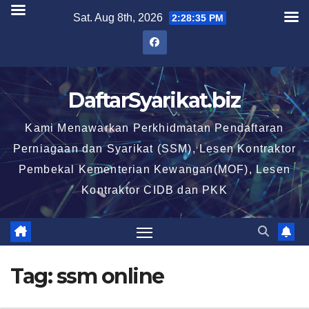
Skip
Sat. Aug 8th, 2026
2:28:36 PM
to
content
DaftarSyarikat.biz
Kami Menawarkan Perkhidmatan Pendaftaran
Perniagaan dan Syarikat (SSM), Lesen Kontraktor
Pembekal Kementerian Kewangan(MOF), Lesen
Kontraktor CIDB dan PKK
Tag:
ssm online