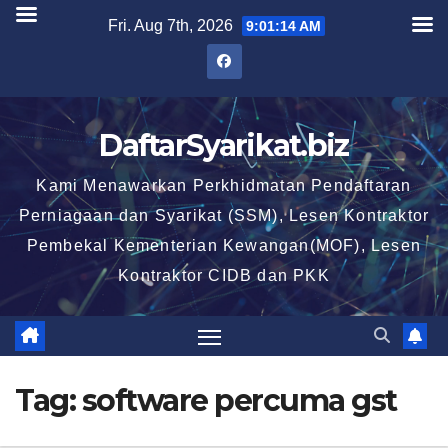
Skip
Fri. Aug 7th, 2026
9:01:14 AM
to
content
DaftarSyarikat.biz
Kami Menawarkan Perkhidmatan Pendaftaran
Perniagaan dan Syarikat (SSM), Lesen Kontraktor
Pembekal Kementerian Kewangan(MOF), Lesen
Kontraktor CIDB dan PKK
Tag:
software percuma gst