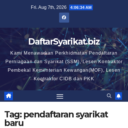
Skip
Fri. Aug 7th, 2026
4:06:35 AM
to
content
DaftarSyarikat.biz
Kami Menawarkan Perkhidmatan Pendaftaran
Perniagaan dan Syarikat (SSM), Lesen Kontraktor
Pembekal Kementerian Kewangan(MOF), Lesen
Kontraktor CIDB dan PKK
Tag:
pendaftaran syarikat
baru