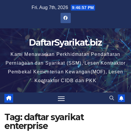
Skip
Fri. Aug 7th, 2026
9:46:58 PM
to
content
DaftarSyarikat.biz
Kami Menawarkan Perkhidmatan Pendaftaran
Perniagaan dan Syarikat (SSM), Lesen Kontraktor
Pembekal Kementerian Kewangan(MOF), Lesen
Kontraktor CIDB dan PKK
Tag:
daftar syarikat
enterprise