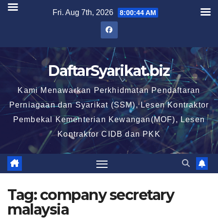
Skip
Fri. Aug 7th, 2026
8:00:44 AM
to
content
DaftarSyarikat.biz
Kami Menawarkan Perkhidmatan Pendaftaran
Perniagaan dan Syarikat (SSM), Lesen Kontraktor
Pembekal Kementerian Kewangan(MOF), Lesen
Kontraktor CIDB dan PKK
Tag:
company secretary
malaysia