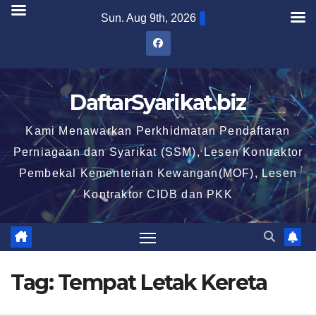
Skip
Sun. Aug 9th, 2026
to
content
DaftarSyarikat.biz
Kami Menawarkan Perkhidmatan Pendaftaran
Perniagaan dan Syarikat (SSM), Lesen Kontraktor
Pembekal Kementerian Kewangan(MOF), Lesen
Kontraktor CIDB dan PKK
Tag:
Tempat Letak Kereta