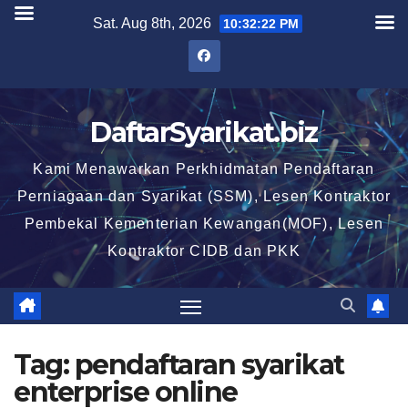
Skip
Sat. Aug 8th, 2026
10:32:23 PM
to
content
DaftarSyarikat.biz
Kami Menawarkan Perkhidmatan Pendaftaran
Perniagaan dan Syarikat (SSM), Lesen Kontraktor
Pembekal Kementerian Kewangan(MOF), Lesen
Kontraktor CIDB dan PKK
Tag:
pendaftaran syarikat
enterprise online