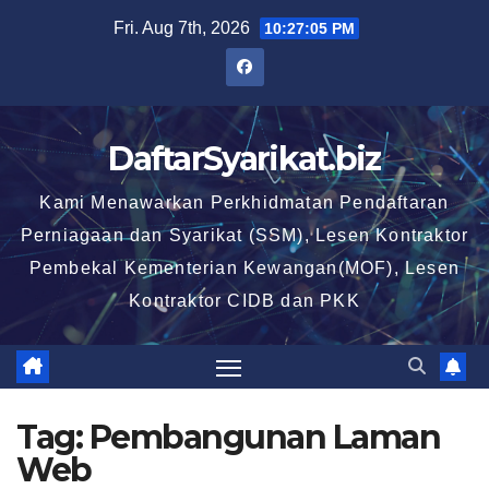
Skip
Fri. Aug 7th, 2026
10:27:06 PM
to
content
DaftarSyarikat.biz
Kami Menawarkan Perkhidmatan Pendaftaran
Perniagaan dan Syarikat (SSM), Lesen Kontraktor
Pembekal Kementerian Kewangan(MOF), Lesen
Kontraktor CIDB dan PKK
Tag:
Pembangunan Laman
Web