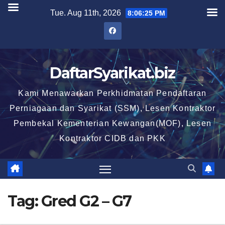
Skip
Tue. Aug 11th, 2026
8:06:26 PM
to
content
DaftarSyarikat.biz
Kami Menawarkan Perkhidmatan Pendaftaran
Perniagaan dan Syarikat (SSM), Lesen Kontraktor
Pembekal Kementerian Kewangan(MOF), Lesen
Kontraktor CIDB dan PKK
Tag:
Gred G2 – G7