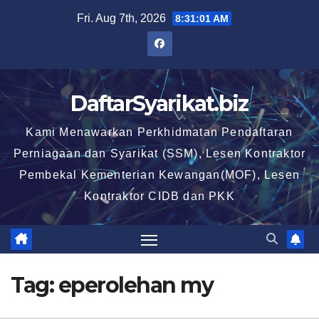
Skip
Fri. Aug 7th, 2026
8:31:02 AM
to
content
DaftarSyarikat.biz
Kami Menawarkan Perkhidmatan Pendaftaran
Perniagaan dan Syarikat (SSM), Lesen Kontraktor
Pembekal Kementerian Kewangan(MOF), Lesen
Kontraktor CIDB dan PKK
Tag:
eperolehan my