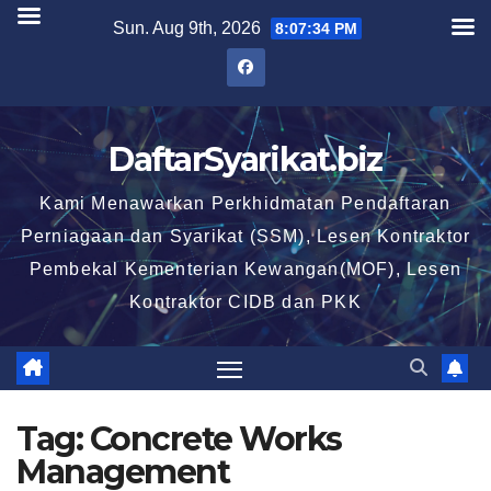
Skip
Sun. Aug 9th, 2026
8:07:35 PM
to
content
DaftarSyarikat.biz
Kami Menawarkan Perkhidmatan Pendaftaran
Perniagaan dan Syarikat (SSM), Lesen Kontraktor
Pembekal Kementerian Kewangan(MOF), Lesen
Kontraktor CIDB dan PKK
Tag:
Concrete Works
Management