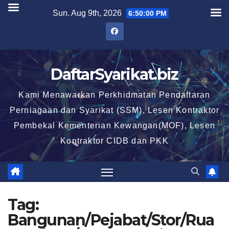
Skip
Sun. Aug 9th, 2026
6:50:00 PM
to
content
DaftarSyarikat.biz
Kami Menawarkan Perkhidmatan Pendaftaran
Perniagaan dan Syarikat (SSM), Lesen Kontraktor
Pembekal Kementerian Kewangan(MOF), Lesen
Kontraktor CIDB dan PKK
Tag:
Bangunan/Pejabat/Stor/Rua